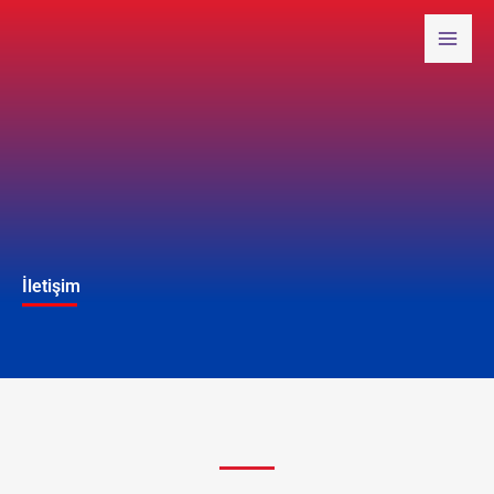
İçeriğe
atla
İletişim