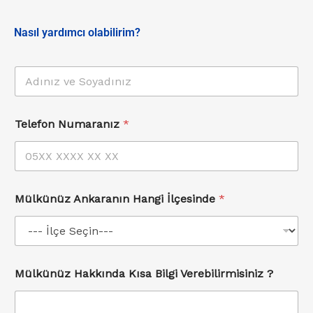
Nasıl yardımcı olabilirim?
A
d
ı
n
Telefon Numaranız
*
ı
z
*
Mülkünüz Ankaranın Hangi İlçesinde
*
Mülkünüz Hakkında Kısa Bilgi Verebilirmisiniz ?